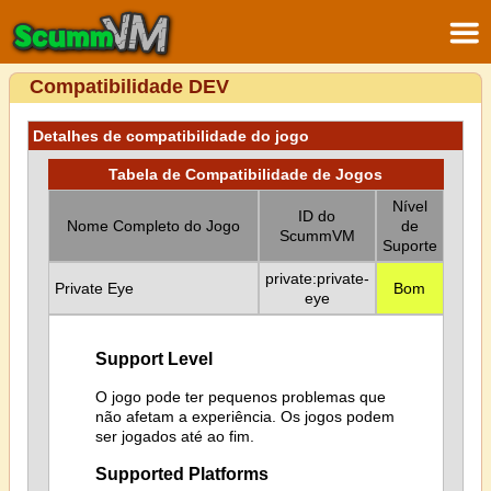
Compatibilidade DEV
Detalhes de compatibilidade do jogo
Tabela de Compatibilidade de Jogos
Nível
ID do
Nome Completo do Jogo
de
ScummVM
Suporte
private:private-
Private Eye
Bom
eye
Support Level
O jogo pode ter pequenos problemas que
não afetam a experiência. Os jogos podem
ser jogados até ao fim.
Supported Platforms