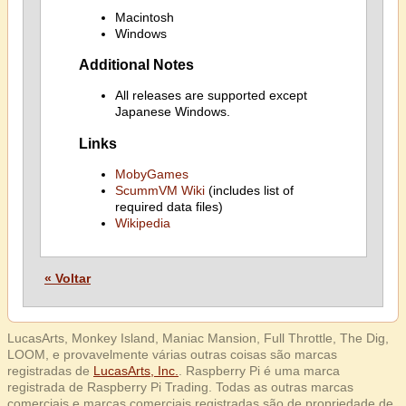
Macintosh
Windows
Additional Notes
All releases are supported except
Japanese Windows.
Links
MobyGames
ScummVM Wiki
(includes list of
required data files)
Wikipedia
« Voltar
LucasArts, Monkey Island, Maniac Mansion, Full Throttle, The Dig,
LOOM, e provavelmente várias outras coisas são marcas
registradas de
LucasArts, Inc.
. Raspberry Pi é uma marca
registrada de Raspberry Pi Trading. Todas as outras marcas
comerciais e marcas comerciais registradas são de propriedade de