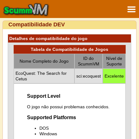
Compatibilidade DEV
Detalhes de compatibilidade do jogo
Tabela de Compatibilidade de Jogos
ID do
Nível de
Nome Completo do Jogo
ScummVM
Suporte
EcoQuest: The Search for
sci:ecoquest
Excelente
Cetus
Support Level
O jogo não possui problemas conhecidos.
Supported Platforms
DOS
Windows