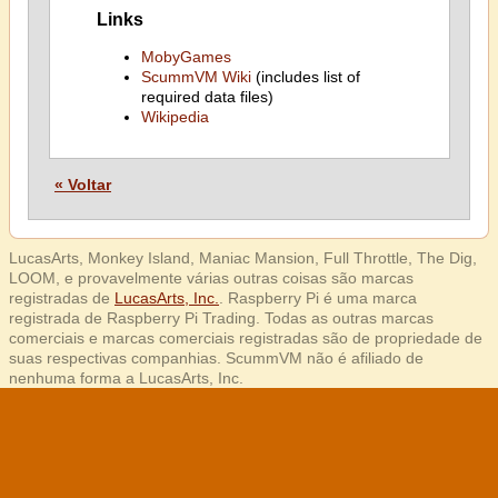
Links
MobyGames
ScummVM Wiki
(includes list of
required data files)
Wikipedia
« Voltar
LucasArts, Monkey Island, Maniac Mansion, Full Throttle, The Dig,
LOOM, e provavelmente várias outras coisas são marcas
registradas de
LucasArts, Inc.
. Raspberry Pi é uma marca
registrada de Raspberry Pi Trading. Todas as outras marcas
comerciais e marcas comerciais registradas são de propriedade de
suas respectivas companhias. ScummVM não é afiliado de
nenhuma forma a LucasArts, Inc.