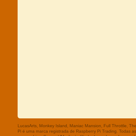
LucasArts, Monkey Island, Maniac Mansion, Full Throttle, T
Pi é uma marca registrada de Raspberry Pi Trading. Todas a