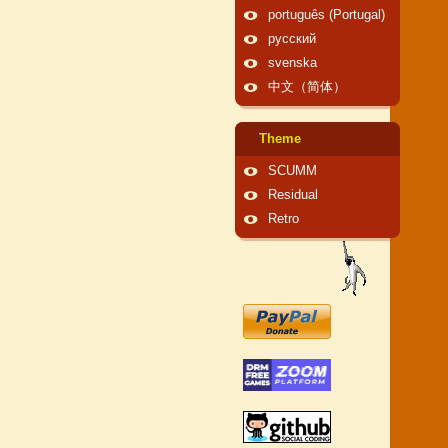
português (Portugal)
русский
svenska
中文（简体）
Theme
SCUMM
Residual
Retro