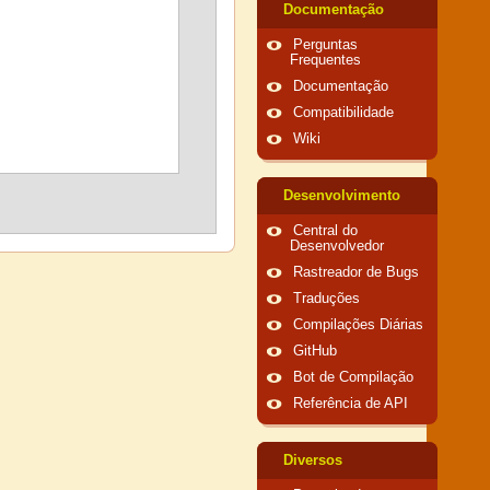
Documentação
Perguntas
Frequentes
Documentação
Compatibilidade
Wiki
Desenvolvimento
Central do
Desenvolvedor
Rastreador de Bugs
Traduções
Compilações Diárias
GitHub
Bot de Compilação
Referência de API
Diversos