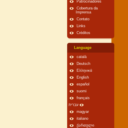
Patrocinadores
Cobertura da
Imprensa
Contato
Links
Créditos
Language
català
Deutsch
Ελληνικά
English
español
suomi
français
עברית
magyar
italiano
ქართული