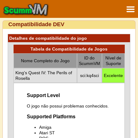
Compatibilidade DEV
Detalhes de compatibilidade do jogo
Tabela de Compatibilidade de Jogos
ID do
Nível de
Nome Completo do Jogo
ScummVM
Suporte
King's Quest IV: The Perils of
sci:kq4sci
Excelente
Rosella
Support Level
O jogo não possui problemas conhecidos.
Supported Platforms
Amiga
Atari ST