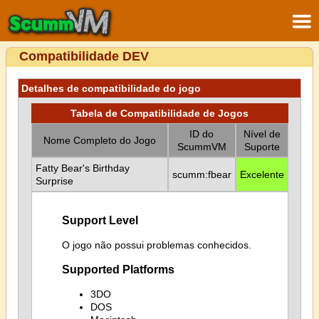
Compatibilidade DEV
Detalhes de compatibilidade do jogo
Tabela de Compatibilidade de Jogos
ID do
Nível de
Nome Completo do Jogo
ScummVM
Suporte
Fatty Bear's Birthday
scumm:fbear
Excelente
Surprise
Support Level
O jogo não possui problemas conhecidos.
Supported Platforms
3DO
DOS