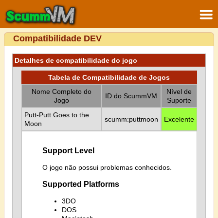
Compatibilidade DEV
Detalhes de compatibilidade do jogo
Tabela de Compatibilidade de Jogos
Nome Completo do
Nível de
ID do ScummVM
Jogo
Suporte
Putt-Putt Goes to the
scumm:puttmoon
Excelente
Moon
Support Level
O jogo não possui problemas conhecidos.
Supported Platforms
3DO
DOS