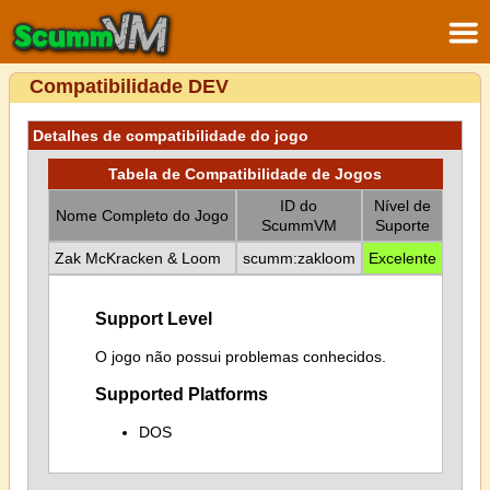
Compatibilidade DEV
Detalhes de compatibilidade do jogo
Tabela de Compatibilidade de Jogos
ID do
Nível de
Nome Completo do Jogo
ScummVM
Suporte
Zak McKracken & Loom
scumm:zakloom
Excelente
Support Level
O jogo não possui problemas conhecidos.
Supported Platforms
DOS