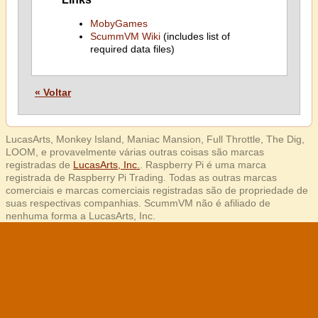
MobyGames
ScummVM Wiki
(includes list of
required data files)
« Voltar
LucasArts, Monkey Island, Maniac Mansion, Full Throttle, The Dig,
LOOM, e provavelmente várias outras coisas são marcas
registradas de
LucasArts, Inc.
. Raspberry Pi é uma marca
registrada de Raspberry Pi Trading. Todas as outras marcas
comerciais e marcas comerciais registradas são de propriedade de
suas respectivas companhias. ScummVM não é afiliado de
nenhuma forma a LucasArts, Inc.