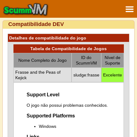
Compatibilidade DEV
Detalhes de compatibilidade do jogo
Tabela de Compatibilidade de Jogos
ID do
Nível de
Nome Completo do Jogo
ScummVM
Suporte
Frasse and the Peas of
sludge:frasse
Excelente
Kejick
Support Level
O jogo não possui problemas conhecidos.
Supported Platforms
Windows
Links