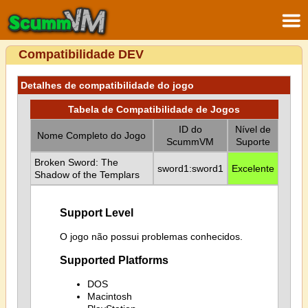
Compatibilidade DEV
Detalhes de compatibilidade do jogo
Tabela de Compatibilidade de Jogos
ID do
Nível de
Nome Completo do Jogo
ScummVM
Suporte
Broken Sword: The
sword1:sword1
Excelente
Shadow of the Templars
Support Level
O jogo não possui problemas conhecidos.
Supported Platforms
DOS
Macintosh