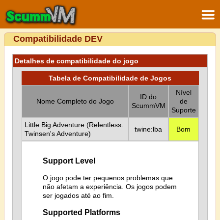
Compatibilidade DEV
Detalhes de compatibilidade do jogo
Tabela de Compatibilidade de Jogos
Nível
ID do
Nome Completo do Jogo
de
ScummVM
Suporte
Little Big Adventure (Relentless:
twine:lba
Bom
Twinsen's Adventure)
Support Level
O jogo pode ter pequenos problemas que
não afetam a experiência. Os jogos podem
ser jogados até ao fim.
Supported Platforms