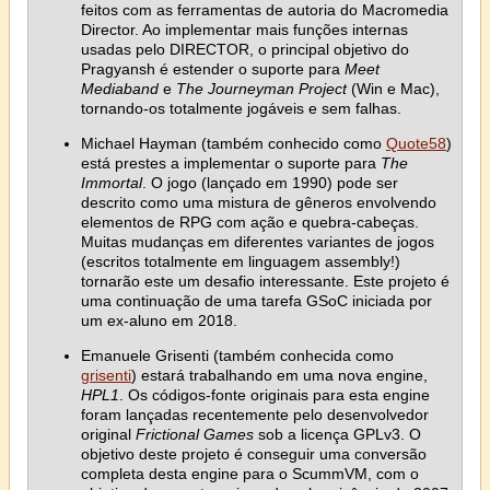
feitos com as ferramentas de autoria do Macromedia
Director. Ao implementar mais funções internas
usadas pelo DIRECTOR, o principal objetivo do
Pragyansh é estender o suporte para
Meet
Mediaband
e
The Journeyman Project
(Win e Mac),
tornando-os totalmente jogáveis e sem falhas.
Michael Hayman (também conhecido como
Quote58
)
está prestes a implementar o suporte para
The
Immortal
. O jogo (lançado em 1990) pode ser
descrito como uma mistura de gêneros envolvendo
elementos de RPG com ação e quebra-cabeças.
Muitas mudanças em diferentes variantes de jogos
(escritos totalmente em linguagem assembly!)
tornarão este um desafio interessante. Este projeto é
uma continuação de uma tarefa GSoC iniciada por
um ex-aluno em 2018.
Emanuele Grisenti (também conhecida como
grisenti
) estará trabalhando em uma nova engine,
HPL1
. Os códigos-fonte originais para esta engine
foram lançadas recentemente pelo desenvolvedor
original
Frictional Games
sob a licença GPLv3. O
objetivo deste projeto é conseguir uma conversão
completa desta engine para o ScummVM, com o