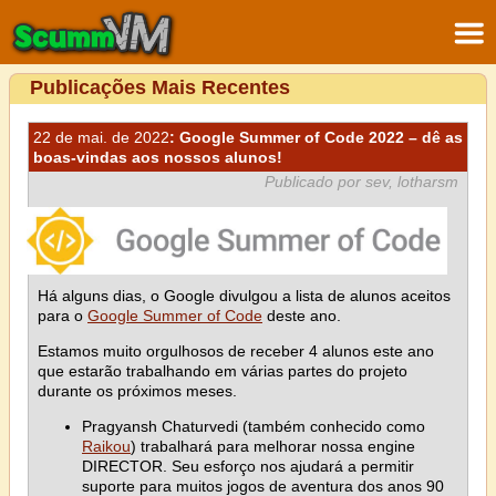
Publicações Mais Recentes
22 de mai. de 2022
: Google Summer of Code 2022 – dê as
boas-vindas aos nossos alunos!
Publicado por sev, lotharsm
Há alguns dias, o Google divulgou a lista de alunos aceitos
para o
Google Summer of Code
deste ano.
Estamos muito orgulhosos de receber 4 alunos este ano
que estarão trabalhando em várias partes do projeto
durante os próximos meses.
Pragyansh Chaturvedi (também conhecido como
Raikou
) trabalhará para melhorar nossa engine
DIRECTOR. Seu esforço nos ajudará a permitir
suporte para muitos jogos de aventura dos anos 90