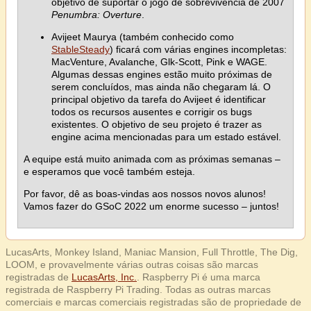
objetivo de suportar o jogo de sobrevivência de 2007
Penumbra: Overture
.
Avijeet Maurya (também conhecido como
StableSteady
) ficará com várias engines incompletas:
MacVenture, Avalanche, Glk-Scott, Pink e WAGE.
Algumas dessas engines estão muito próximas de
serem concluídos, mas ainda não chegaram lá. O
principal objetivo da tarefa do Avijeet é identificar
todos os recursos ausentes e corrigir os bugs
existentes. O objetivo de seu projeto é trazer as
engine acima mencionadas para um estado estável.
A equipe está muito animada com as próximas semanas –
e esperamos que você também esteja.
Por favor, dê as boas-vindas aos nossos novos alunos!
Vamos fazer do GSoC 2022 um enorme sucesso – juntos!
LucasArts, Monkey Island, Maniac Mansion, Full Throttle, The Dig,
LOOM, e provavelmente várias outras coisas são marcas
registradas de
LucasArts, Inc.
. Raspberry Pi é uma marca
registrada de Raspberry Pi Trading. Todas as outras marcas
comerciais e marcas comerciais registradas são de propriedade de