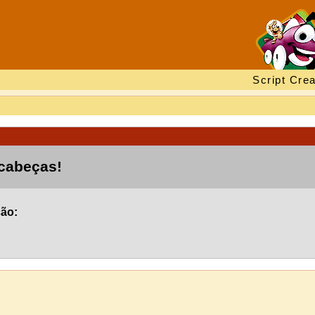
Script Crea
 cabeças!
ção: