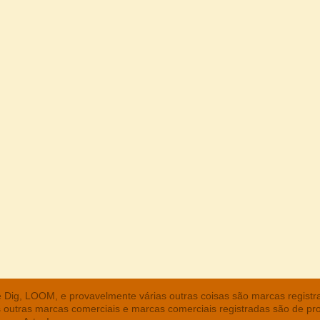
he Dig, LOOM, e provavelmente várias outras coisas são marcas regist
s outras marcas comerciais e marcas comerciais registradas são de pr