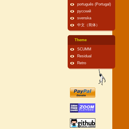
português (Portugal)
русский
svenska
中文（简体）
Theme
SCUMM
Residual
Retro