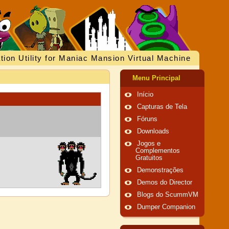
tion Utility for Maniac Mansion Virtual Machine
Menu Principal
Início
Capturas de Tela
Fóruns
Downloads
Jogos e
Complementos
Gratuitos
Demonstrações
Demos do Director
Blogs do ScummVM
Dumper Companion