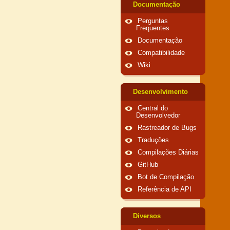
Documentação
Perguntas
Frequentes
Documentação
Compatibilidade
Wiki
Desenvolvimento
Central do
Desenvolvedor
Rastreador de Bugs
Traduções
Compilações Diárias
GitHub
Bot de Compilação
Referência de API
Diversos