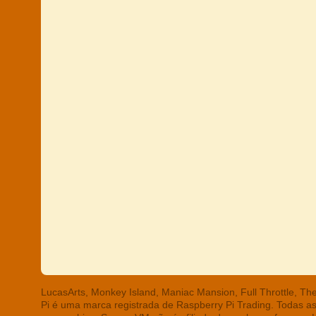
LucasArts, Monkey Island, Maniac Mansion, Full Throttle, T
Pi é uma marca registrada de Raspberry Pi Trading. Todas a