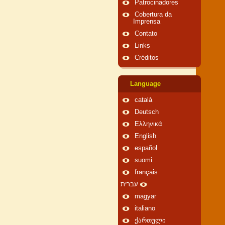
Patrocinadores
Cobertura da
Imprensa
Contato
Links
Créditos
Language
català
Deutsch
Ελληνικά
English
español
suomi
français
עברית
magyar
italiano
ქართული