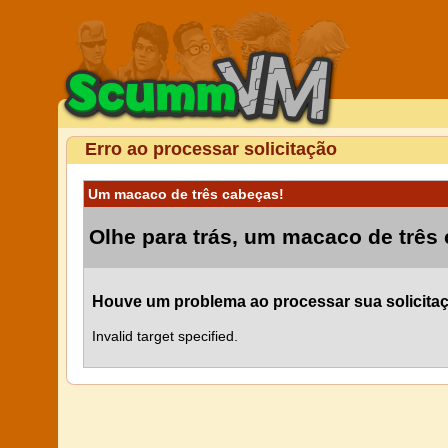
Erro ao processar solicitação
Um macaco de três cabeças!
Olhe para trás, um macaco de três
Houve um problema ao processar sua solicita
Invalid target specified.