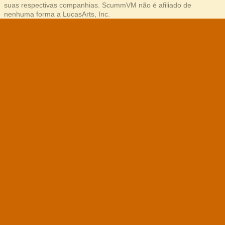
suas respectivas companhias. ScummVM não é afiliado de
nenhuma forma a LucasArts, Inc.