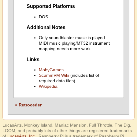
Supported Platforms
DOS
Additional Notes
Only soundblaster music is played.
MIDI music playing/MT32 instrument
mapping needs more work
Links
MobyGames
ScummVM Wiki
(includes list of
required data files)
Wikipedia
« Retroceder
LucasArts, Monkey Island, Maniac Mansion, Full Throttle, The Dig,
LOOM, and probably lots of other things are registered trademarks
of
LucasArts, Inc.
. Raspberry Pi is a trademark of Raspberry Pi