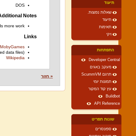
תיעוד
DOS
שאלות נפוצות.
Additional Notes
תיעוד
ds more work
תאימות
ויקי
Links
MobyGames
התפתחות
ed data files)
Wikipedia
Developer Central
מעקב באגים
תרגם ScummVM
« חזור
תמונות יומי
עץ קוד המקור
Buildbot
API Reference
שונות תפריט
ספונסרים