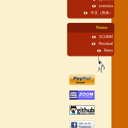
svenska
中文（简体）
Theme
SCUMM
Residual
Retro