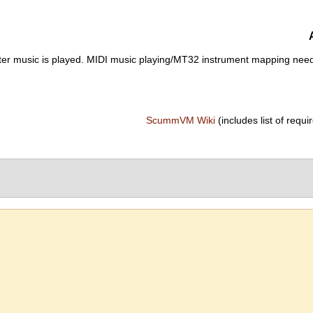
ter music is played. MIDI music playing/MT32 instrument mapping nee
ScummVM Wiki
(includes list of requir