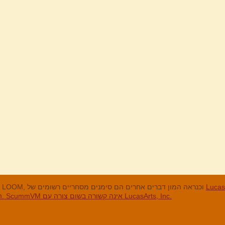
מנים המסחריים
LucasArts, אי הקופים, Maniac Mansion, Throttle Full, The Dig, LOOM, וכנראה המון דברים אחרים הם סימנים מסחריים רשומים של
האחרים והסימנים המסחריים הרשומים הם בבעלות החברות שלהם. ScummVM אינה קשורה בשום צורה עם LucasArts, Inc.