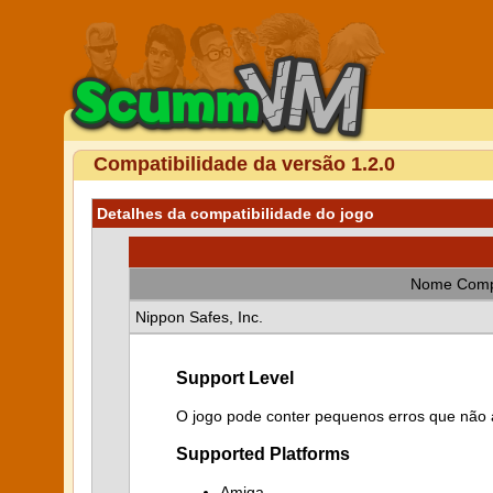
Compatibilidade da versão 1.2.0
Detalhes da compatibilidade do jogo
Nome Comp
Nippon Safes, Inc.
Support Level
O jogo pode conter pequenos erros que não a
Supported Platforms
Amiga