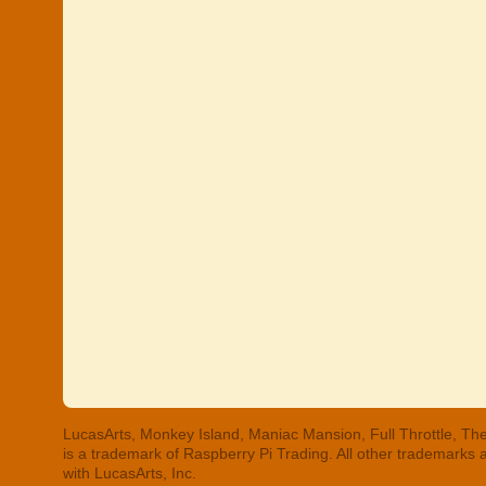
LucasArts, Monkey Island, Maniac Mansion, Full Throttle, The
is a trademark of Raspberry Pi Trading. All other trademarks
with LucasArts, Inc.