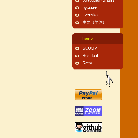
português (Brasil)
русский
svenska
中文（简体）
Theme
SCUMM
Residual
Retro