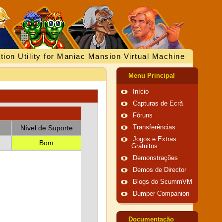
tion Utility for Maniac Mansion Virtual Machine
Menu Principal
Início
Capturas de Ecrã
Fóruns
Nível de Suporte
Transferências
Jogos e Extras
Bom
Gratuitos
Demonstrações
Demos de Director
Blogs do ScummVM
Dumper Companion
Documentação