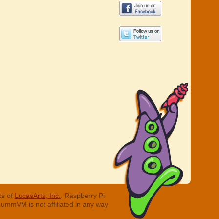
ks of
LucasArts, Inc.
. Raspberry Pi
cummVM is not affiliated in any way