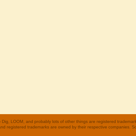
 Dig, LOOM, and probably lots of other things are registered trademar
 and registered trademarks are owned by their respective companies. S