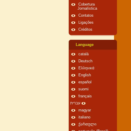
Cobertura
Jornalística
Contatos
Ligações
Créditos
Language
català
Deutsch
Ελληνικά
English
español
suomi
français
עברית
magyar
italiano
ქართული