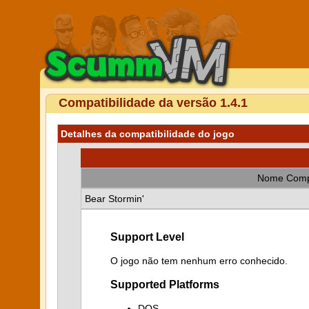
Compatibilidade da versão 1.4.1
Detalhes da compatibilidade do jogo
Nome Comp
Bear Stormin'
Support Level
O jogo não tem nenhum erro conhecido.
Supported Platforms
DOS