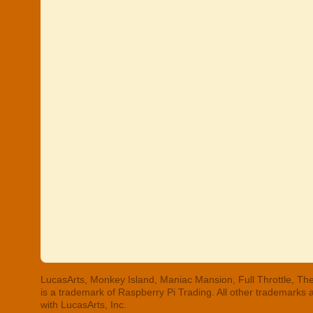
LucasArts, Monkey Island, Maniac Mansion, Full Throttle, The
is a trademark of Raspberry Pi Trading. All other trademarks
with LucasArts, Inc.