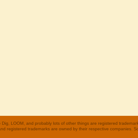
 Dig, LOOM, and probably lots of other things are registered trademar
 and registered trademarks are owned by their respective companies. S