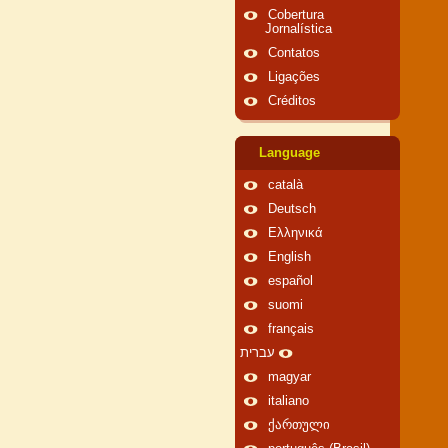
Cobertura
Jornalística
Contatos
Ligações
Créditos
Language
català
Deutsch
Ελληνικά
English
español
suomi
français
עברית
magyar
italiano
ქართული