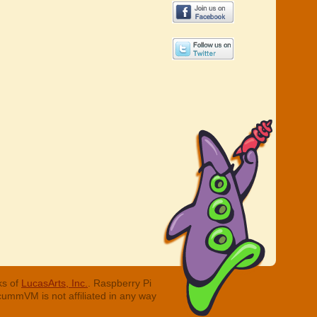
ks of
LucasArts, Inc.
. Raspberry Pi
cummVM is not affiliated in any way