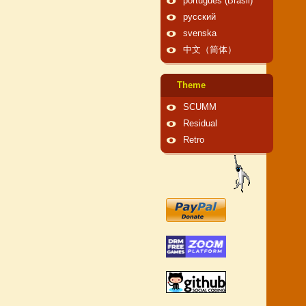
português (Brasil)
русский
svenska
中文（简体）
Theme
SCUMM
Residual
Retro