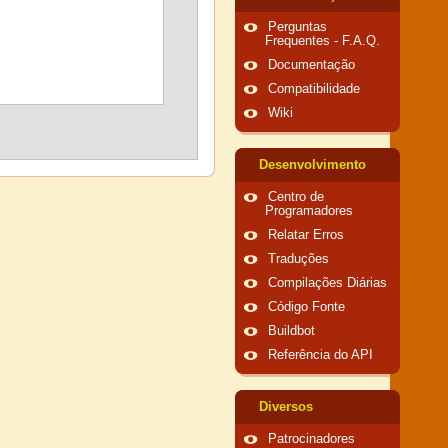
Perguntas
Frequentes - F.A.Q.
Documentação
Compatibilidade
Wiki
Desenvolvimento
Centro de
Programadores
Relatar Erros
Traduções
Compilações Diárias
Código Fonte
Buildbot
Referência do API
Diversos
Patrocinadores