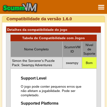
Compatibilidade da versão 1.6.0
Detalhes da compatibilidade do jogo
Tabela de Compatibilidade com Jogos
Nível
ScummVM
Nome Completo
de
ID
Suporte
Simon the Sorcerer's Puzzle
swampy
Bom
Pack: Swampy Adventures
Support Level
O jogo pode conter pequenos erros que
não afetam a jogabilidade. Pode ser
completado.
Supported Platforms