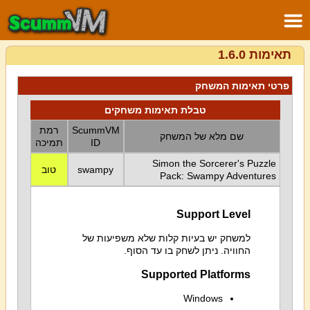
תאימות 1.6.0
פרטי תאימות המשחק
טבלת תאימות משחקים
ScummVM
רמת
שם מלא של המשחק
ID
תמיכה
Simon the Sorcerer's Puzzle
swampy
טוב
Pack: Swampy Adventures
Support Level
למשחק יש בעיות קלות שלא משפיעות של
החוויה. ניתן לשחק בו עד הסוף.
Supported Platforms
Windows