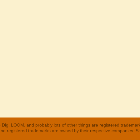
 Dig, LOOM, and probably lots of other things are registered trademar
 and registered trademarks are owned by their respective companies. S