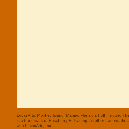
LucasArts, Monkey Island, Maniac Mansion, Full Throttle, The
is a trademark of Raspberry Pi Trading. All other trademarks
with LucasArts, Inc.