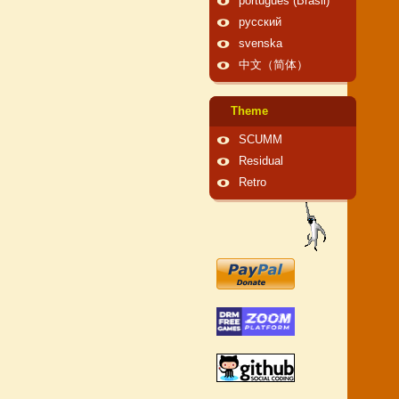
português (Brasil)
русский
svenska
中文（简体）
Theme
SCUMM
Residual
Retro