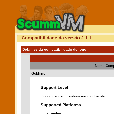
Compatibilidade da versão 2.1.1
Detalhes da compatibilidade do jogo
Nome Comp
Gobliiins
Support Level
O jogo não tem nenhum erro conhecido.
Supported Platforms
Amiga