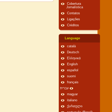
Cobertura
Jornalística
Contatos
Ligações
Créditos
Language
català
Deutsch
Ελληνικά
English
español
suomi
français
עברית
magyar
italiano
ქართული