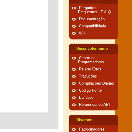
Perguntas
Frequentes - F.A.Q.
Documentação
Compatibilidade
Wiki
Desenvolvimento
Centro de
Programadores
Relatar Erros
Traduções
Compilações Diárias
Código Fonte
Buildbot
Referência do API
Diversos
Patrocinadores