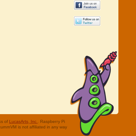
ks of
LucasArts, Inc.
. Raspberry Pi
cummVM is not affiliated in any way