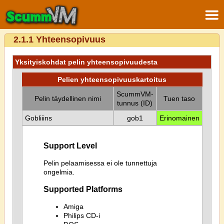
2.1.1 Yhteensopivuus
Yksityiskohdat pelin yhteensopivuudesta
Pelien yhteensopivuuskartoitus
ScummVM-
Pelin täydellinen nimi
Tuen taso
tunnus (ID)
Gobliiins
gob1
Erinomainen
Support Level
Pelin pelaamisessa ei ole tunnettuja
ongelmia.
Supported Platforms
Amiga
Philips CD-i