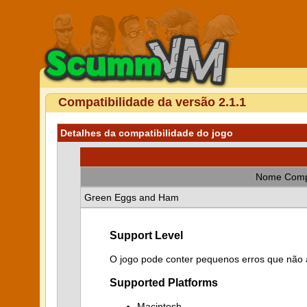
Compatibilidade da versão 2.1.1
Detalhes da compatibilidade do jogo
Nome Comp
Green Eggs and Ham
Support Level
O jogo pode conter pequenos erros que não a
Supported Platforms
Macintosh