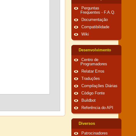
Perguntas
Frequentes - F.A.Q.
Documentação
Compatibilidade
Wiki
Desenvolvimento
Centro de
Programadores
Relatar Erros
Traduções
Compilações Diárias
Código Fonte
Buildbot
Referência do API
Diversos
Patrocinadores