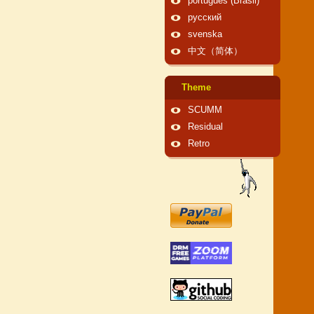
português (Brasil)
русский
svenska
中文（简体）
Theme
SCUMM
Residual
Retro