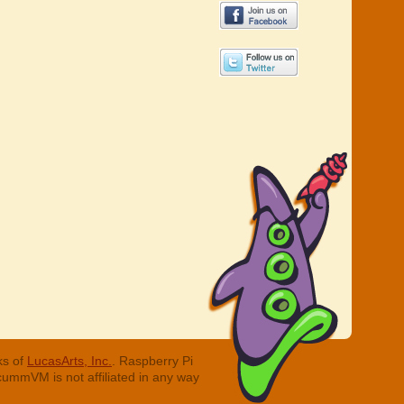
ks of
LucasArts, Inc.
. Raspberry Pi
cummVM is not affiliated in any way