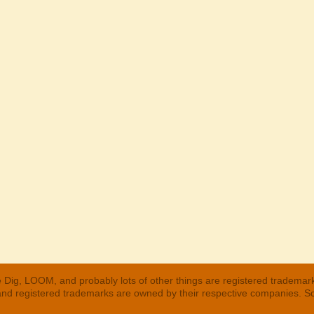
 Dig, LOOM, and probably lots of other things are registered trademar
 and registered trademarks are owned by their respective companies. S