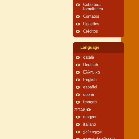
Cobertura
Jornalística
Contatos
Ligações
Créditos
Language
català
Deutsch
Ελληνικά
English
español
suomi
français
עברית
magyar
italiano
ქართული