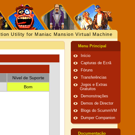
tion Utility for Maniac Mansion Virtual Machine
Menu Principal
Início
Capturas de Ecrã
Fóruns
Nível de Suporte
Transferências
Jogos e Extras
Bom
Gratuitos
Demonstrações
Demos de Director
Blogs do ScummVM
Dumper Companion
Documentação