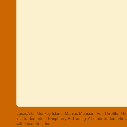
LucasArts, Monkey Island, Maniac Mansion, Full Throttle, The
is a trademark of Raspberry Pi Trading. All other trademarks
with LucasArts, Inc.