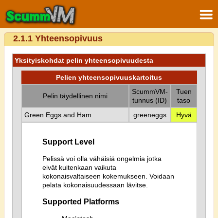
2.1.1 Yhteensopivuus
Yksityiskohdat pelin yhteensopivuudesta
Pelien yhteensopivuuskartoitus
ScummVM-
Tuen
Pelin täydellinen nimi
tunnus (ID)
taso
Green Eggs and Ham
greeneggs
Hyvä
Support Level
Pelissä voi olla vähäisiä ongelmia jotka
eivät kuitenkaan vaikuta
kokonaisvaltaiseen kokemukseen. Voidaan
pelata kokonaisuudessaan lävitse.
Supported Platforms