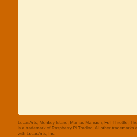
LucasArts, Monkey Island, Maniac Mansion, Full Throttle, The
is a trademark of Raspberry Pi Trading. All other trademarks
with LucasArts, Inc.