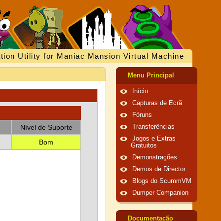
tion Utility for Maniac Mansion Virtual Machine
Menu Principal
Início
Capturas de Ecrã
Fóruns
Nível de Suporte
Transferências
Jogos e Extras
Bom
Gratuitos
Demonstrações
Demos de Director
Blogs do ScummVM
Dumper Companion
Documentação