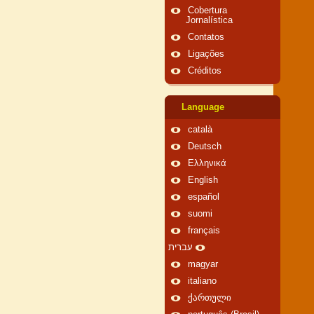
Cobertura
Jornalística
Contatos
Ligações
Créditos
Language
català
Deutsch
Ελληνικά
English
español
suomi
français
עברית
magyar
italiano
ქართული