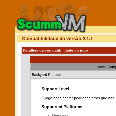
Compatibilidade da versão 2.1.1
Detalhes da compatibilidade do jogo
Nome Comp
Backyard Football
Support Level
O jogo pode conter pequenos erros que não a
Supported Platforms
Macintosh