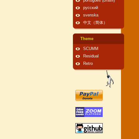
português (Brasil)
русский
svenska
中文（简体）
Theme
SCUMM
Residual
Retro