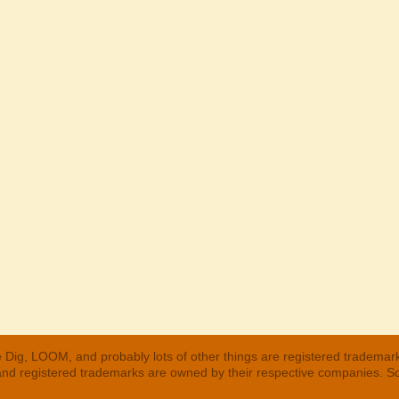
 Dig, LOOM, and probably lots of other things are registered trademar
 and registered trademarks are owned by their respective companies. S