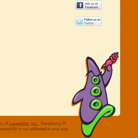
ks of
LucasArts, Inc.
. Raspberry Pi
cummVM is not affiliated in any way