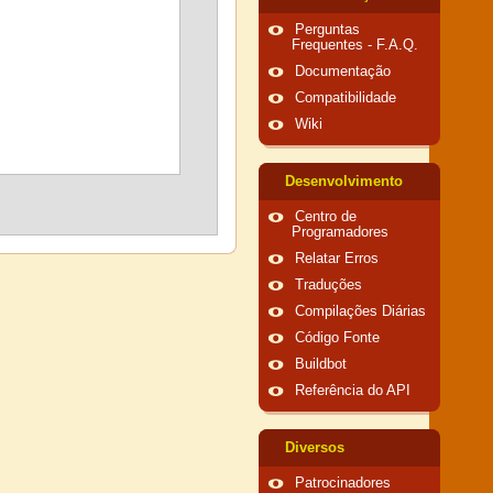
Perguntas
Frequentes - F.A.Q.
Documentação
Compatibilidade
Wiki
Desenvolvimento
Centro de
Programadores
Relatar Erros
Traduções
Compilações Diárias
Código Fonte
Buildbot
Referência do API
Diversos
Patrocinadores