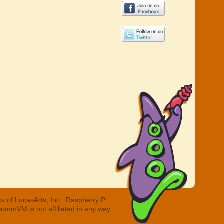
ks of
LucasArts, Inc.
. Raspberry Pi
cummVM is not affiliated in any way