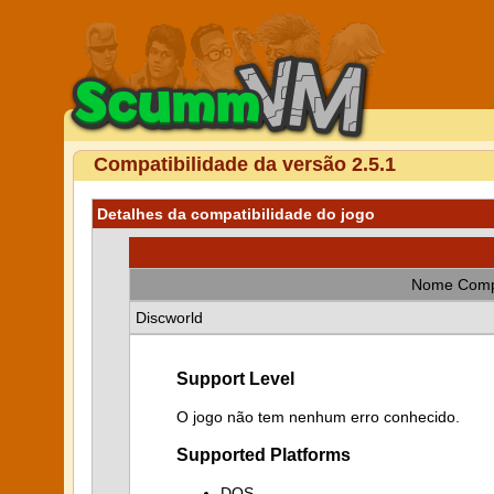
Compatibilidade da versão 2.5.1
Detalhes da compatibilidade do jogo
Nome Comp
Discworld
Support Level
O jogo não tem nenhum erro conhecido.
Supported Platforms
DOS