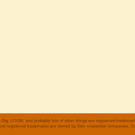
 Dig, LOOM, and probably lots of other things are registered trademar
 and registered trademarks are owned by their respective companies. S