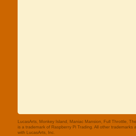
LucasArts, Monkey Island, Maniac Mansion, Full Throttle, The
is a trademark of Raspberry Pi Trading. All other trademarks
with LucasArts, Inc.