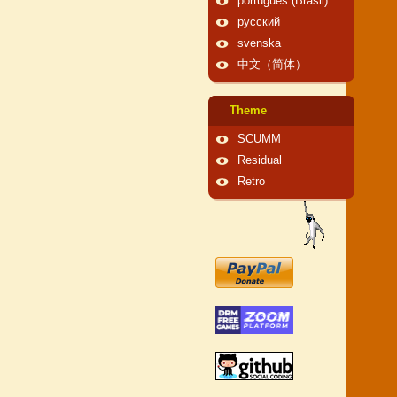
português (Brasil)
русский
svenska
中文（简体）
Theme
SCUMM
Residual
Retro