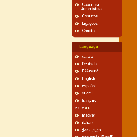
Cobertura
Jornalística
Contatos
Ligações
Créditos
Language
català
Deutsch
Ελληνικά
English
español
suomi
français
עברית
magyar
italiano
ქართული