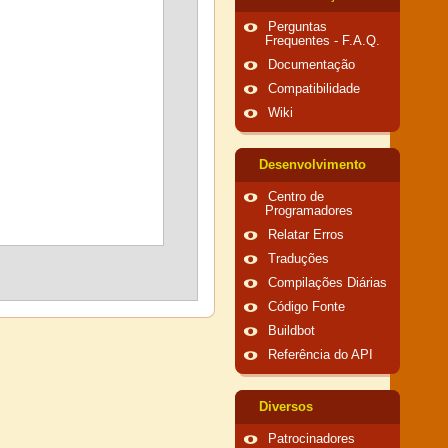
Perguntas
Frequentes - F.A.Q.
Documentação
Compatibilidade
Wiki
Desenvolvimento
Centro de
Programadores
Relatar Erros
Traduções
Compilações Diárias
Código Fonte
Buildbot
Referência do API
Diversos
Patrocinadores