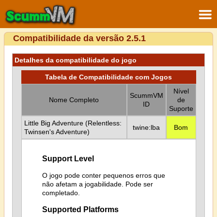
Compatibilidade da versão 2.5.1
Detalhes da compatibilidade do jogo
Tabela de Compatibilidade com Jogos
Nível
ScummVM
Nome Completo
de
ID
Suporte
Little Big Adventure (Relentless:
twine:lba
Bom
Twinsen's Adventure)
Support Level
O jogo pode conter pequenos erros que
não afetam a jogabilidade. Pode ser
completado.
Supported Platforms