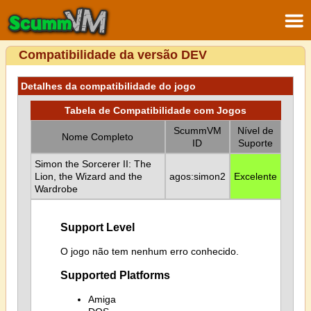
Compatibilidade da versão DEV
Detalhes da compatibilidade do jogo
Tabela de Compatibilidade com Jogos
ScummVM
Nível de
Nome Completo
ID
Suporte
Simon the Sorcerer II: The
Lion, the Wizard and the
agos:simon2
Excelente
Wardrobe
Support Level
O jogo não tem nenhum erro conhecido.
Supported Platforms
Amiga