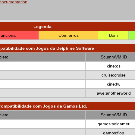
 documentation
.
Legenda
funciona
Com erros
Bom
atibilidade com Jogos da Delphine Software
leto
ScummVM ID
cine:os
cruise:cruise
cine:fw
awe:anotherworld
Compatibilidade com Jogos da Gamos Ltd.
leto
ScummVM ID
gamos:solgamer
gamos:flop