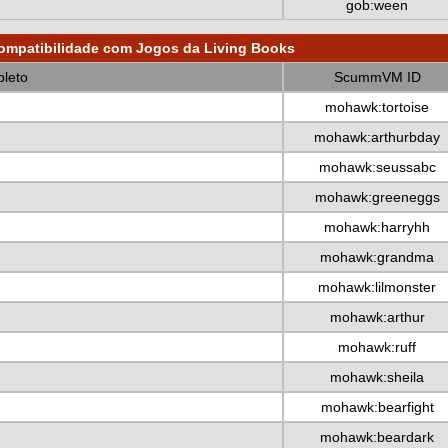
gob:ween
ompatibilidade com Jogos da Living Books
leto
ScummVM ID
mohawk:tortoise
mohawk:arthurbday
mohawk:seussabc
mohawk:greeneggs
mohawk:harryhh
mohawk:grandma
mohawk:lilmonster
mohawk:arthur
mohawk:ruff
mohawk:sheila
mohawk:bearfight
mohawk:beardark