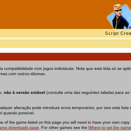
Script Crea
ompatibilidade com jogos individuais. Note que esta lista só se aplic
emas com outros idiomas.
o,
não à versão estável
(consulte uma das seguintes tabelas para as 
quer alteração pode introduzir erros temporários, por isso esta lista 
l quando possível.
of the game listed on this page you will need to have your own copy 
ame downloads page
. For other games see the
Where to get the gam