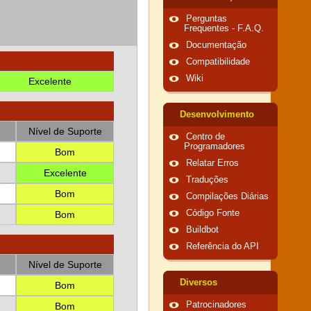
Perguntas
Frequentes - F.A.Q.
Documentação
Compatibilidade
Wiki
Excelente
Desenvolvimento
Nível de Suporte
Centro de
Programadores
Bom
Relatar Erros
Excelente
Traduções
Bom
Compilações Diárias
Código Fonte
Bom
Buildbot
Referência do API
Nível de Suporte
Diversos
Bom
Patrocinadores
Bom