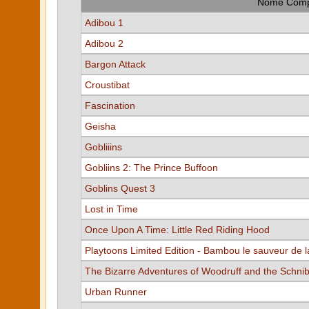
Nome Comp
Adibou 1
Adibou 2
Bargon Attack
Croustibat
Fascination
Geisha
Gobliiins
Gobliins 2: The Prince Buffoon
Goblins Quest 3
Lost in Time
Once Upon A Time: Little Red Riding Hood
Playtoons Limited Edition - Bambou le sauveur de l
The Bizarre Adventures of Woodruff and the Schni
Urban Runner