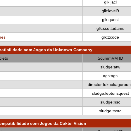
glk:jacl
glk:level9
glk:quest
glk:scottadams
mes
glk:zcode
atibilidade com Jogos da Unknown Company
leto
ScummVM ID
sludge:atw
ags:ags
director:fukuokagoroun
sludge:leptonsquest
sludge:nsc
sludge:tsotc
ompatibilidade com Jogos da Coktel Vision