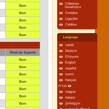
Cobertura
Bom
Jornalística
Bom
Contatos
Ligações
Bom
Créditos
Bom
Bom
Language
català
Deutsch
Nível de Suporte
Ελληνικά
Bom
English
Bom
español
Bom
suomi
français
Bom
עברית
Bom
magyar
Bom
italiano
Bom
ქართული