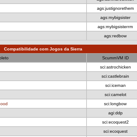
ags:justignorethem
ags:mybigsister
ags:mybigsisterrm
ags:redbow
Compatibilidade com Jogos da Sierra
leto
ScummVM ID
sci:astrochicken
sci:castlebrain
sci:iceman
sci:camelot
Hood
sci:longbow
agi:ddp
sci:ecoquest2
sci:ecoquest