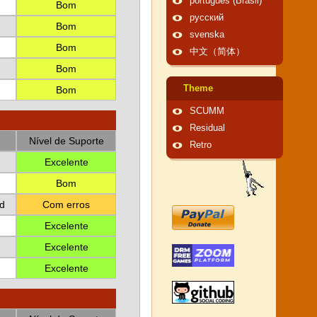
português (Brasil)
Bom
русский
Bom
svenska
Bom
中文（简体）
Bom
Theme
Bom
SCUMM
Residual
Nível de Suporte
Retro
Excelente
Bom
d
Com erros
Excelente
Excelente
Excelente