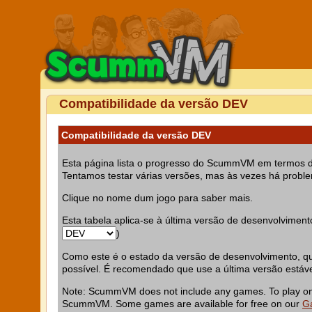
Compatibilidade da versão DEV
Compatibilidade da versão DEV
Esta página lista o progresso do ScummVM em termos da c
Tentamos testar várias versões, mas às vezes há probl
Clique no nome dum jogo para saber mais.
Esta tabela aplica-se à última versão de desenvolviment
)
Como este é o estado da versão de desenvolvimento, qual
possível. É recomendado que use a última versão estáve
Note: ScummVM does not include any games. To play one 
ScummVM. Some games are available for free on our
G