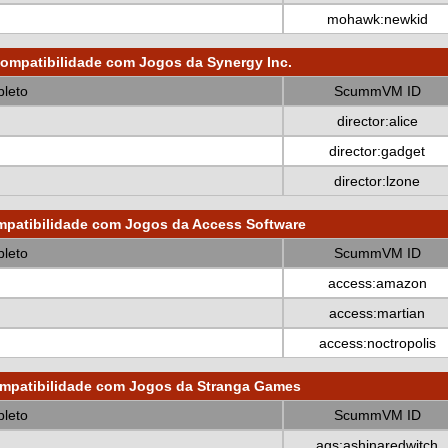
mohawk:newkid
ompatibilidade com Jogos da Synergy Inc.
leto
ScummVM ID
director:alice
director:gadget
director:lzone
patibilidade com Jogos da Access Software
leto
ScummVM ID
access:amazon
access:martian
access:noctropolis
mpatibilidade com Jogos da Stranga Games
leto
ScummVM ID
ags:ashinaredwitch