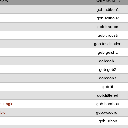
leto
ScummVM ID
gob:adibou1
gob:adibou2
gob:bargon
gob:crousti
gob:fascination
gob:geisha
gob:gob1
gob:gob2
gob:gob3
gob:lit
gob:littlered
a jungle
gob:bambou
bble
gob:woodruff
gob:urban