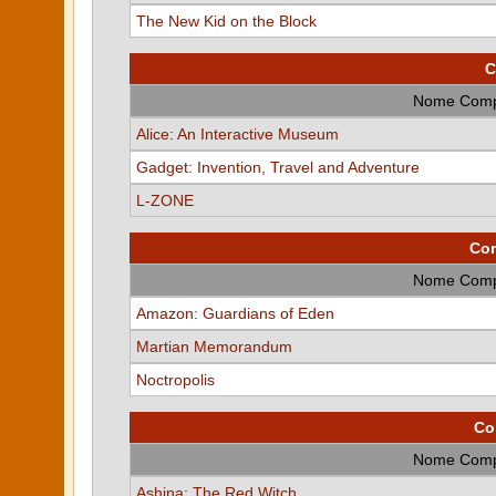
The New Kid on the Block
C
Nome Comp
Alice: An Interactive Museum
Gadget: Invention, Travel and Adventure
L-ZONE
Com
Nome Comp
Amazon: Guardians of Eden
Martian Memorandum
Noctropolis
Co
Nome Comp
Ashina: The Red Witch