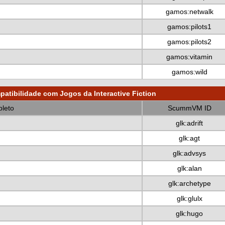
gamos:netwalk
gamos:pilots1
gamos:pilots2
gamos:vitamin
gamos:wild
atibilidade com Jogos da Interactive Fiction
leto
ScummVM ID
glk:adrift
glk:agt
glk:advsys
glk:alan
glk:archetype
glk:glulx
glk:hugo