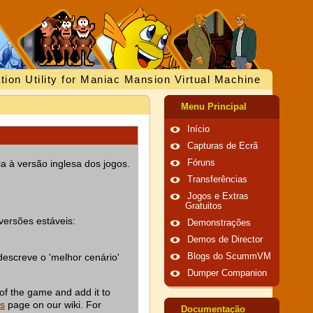
tion Utility for Maniac Mansion Virtual Machine
Menu Principal
Início
Capturas de Ecrã
a à versão inglesa dos jogos.
Fóruns
Transferências
Jogos e Extras
Gratuitos
versões estáveis:
Demonstrações
Demos de Director
descreve o 'melhor cenário'
Blogs do ScummVM
Dumper Companion
of the game and add it to
es
page on our wiki. For
Documentação