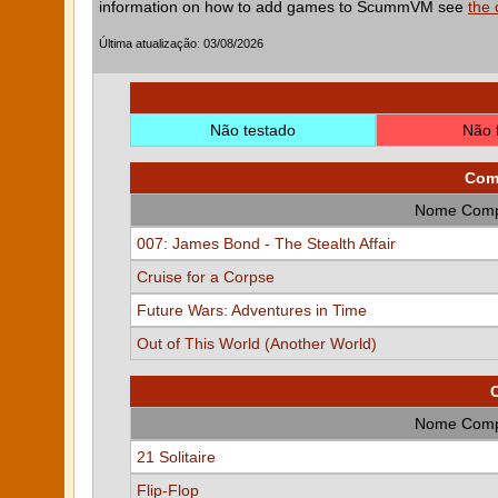
information on how to add games to ScummVM see
the
Última atualização: 03/08/2026
Não testado
Não 
Comp
Nome Comp
007: James Bond - The Stealth Affair
Cruise for a Corpse
Future Wars: Adventures in Time
Out of This World (Another World)
Nome Comp
21 Solitaire
Flip-Flop