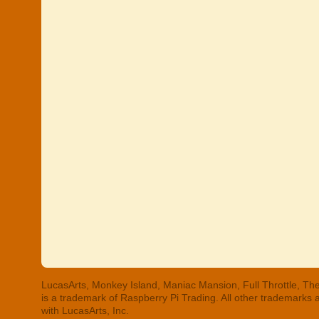
LucasArts, Monkey Island, Maniac Mansion, Full Throttle, The
is a trademark of Raspberry Pi Trading. All other trademarks
with LucasArts, Inc.