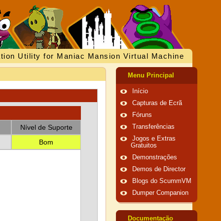
tion Utility for Maniac Mansion Virtual Machine
Menu Principal
Início
Capturas de Ecrã
Fóruns
Nível de Suporte
Transferências
Jogos e Extras
Bom
Gratuitos
Demonstrações
Demos de Director
Blogs do ScummVM
Dumper Companion
Documentação