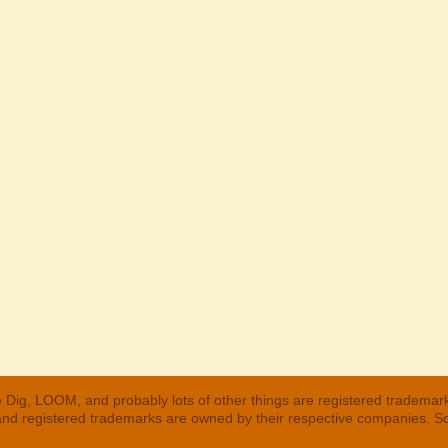
 Dig, LOOM, and probably lots of other things are registered trademar
 and registered trademarks are owned by their respective companies. S