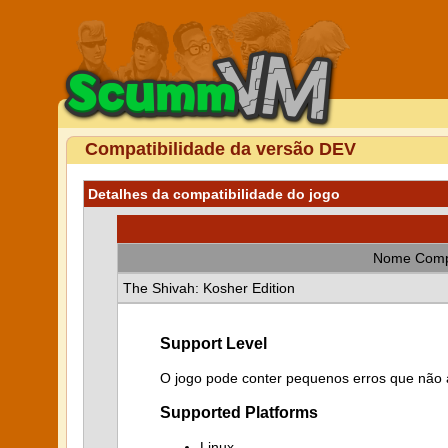
Compatibilidade da versão DEV
Detalhes da compatibilidade do jogo
Nome Comp
The Shivah: Kosher Edition
Support Level
O jogo pode conter pequenos erros que não a
Supported Platforms
Linux