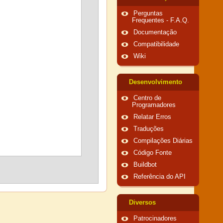
Perguntas
Frequentes - F.A.Q.
Documentação
Compatibilidade
Wiki
Desenvolvimento
Centro de
Programadores
Relatar Erros
Traduções
Compilações Diárias
Código Fonte
Buildbot
Referência do API
Diversos
Patrocinadores