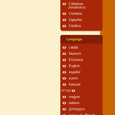
Cobertura
Jornalística
Contatos
Ligações
Créditos
Language
català
Deutsch
Ελληνικά
English
español
suomi
français
עברית
magyar
italiano
ქართული