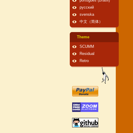
português (Brasil)
русский
svenska
中文（简体）
Theme
SCUMM
Residual
Retro