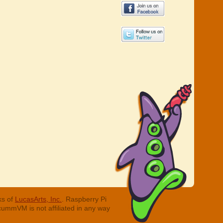
ks of
LucasArts, Inc.
. Raspberry Pi
cummVM is not affiliated in any way