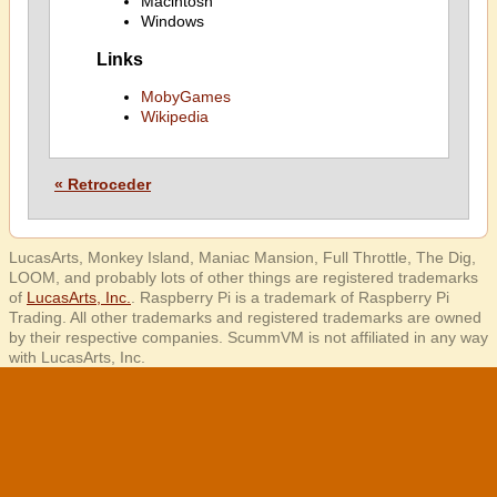
Macintosh
Windows
Links
MobyGames
Wikipedia
« Retroceder
LucasArts, Monkey Island, Maniac Mansion, Full Throttle, The Dig,
LOOM, and probably lots of other things are registered trademarks
of
LucasArts, Inc.
. Raspberry Pi is a trademark of Raspberry Pi
Trading. All other trademarks and registered trademarks are owned
by their respective companies. ScummVM is not affiliated in any way
with LucasArts, Inc.