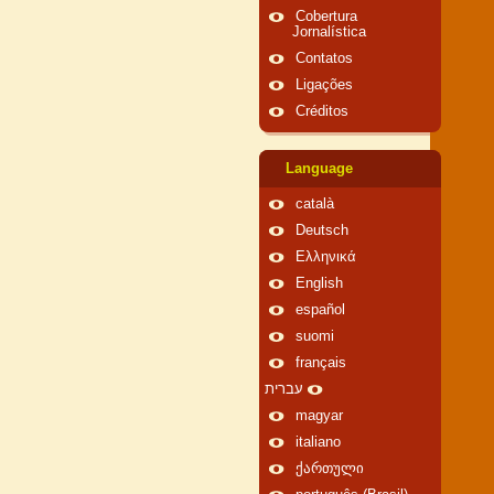
Cobertura
Jornalística
Contatos
Ligações
Créditos
Language
català
Deutsch
Ελληνικά
English
español
suomi
français
עברית
magyar
italiano
ქართული