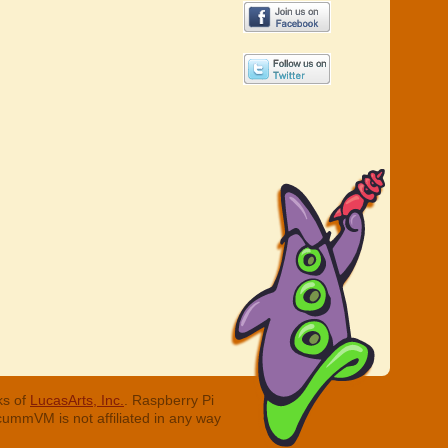
ks of
LucasArts, Inc.
. Raspberry Pi
cummVM is not affiliated in any way