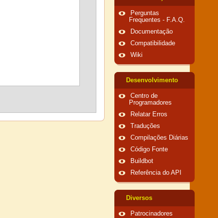
Perguntas
Frequentes - F.A.Q.
Documentação
Compatibilidade
Wiki
Desenvolvimento
Centro de
Programadores
Relatar Erros
Traduções
Compilações Diárias
Código Fonte
Buildbot
Referência do API
Diversos
Patrocinadores