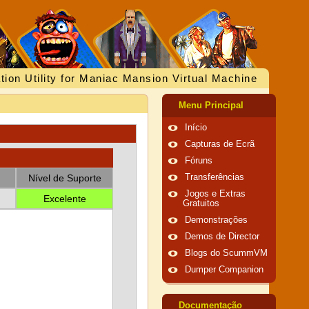
tion Utility for Maniac Mansion Virtual Machine
Menu Principal
Início
Capturas de Ecrã
Fóruns
Nível de Suporte
Transferências
Jogos e Extras
Excelente
Gratuitos
Demonstrações
Demos de Director
Blogs do ScummVM
Dumper Companion
Documentação