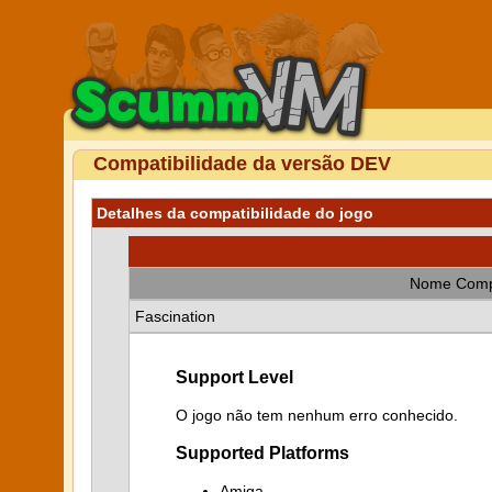
Compatibilidade da versão DEV
Detalhes da compatibilidade do jogo
Nome Comp
Fascination
Support Level
O jogo não tem nenhum erro conhecido.
Supported Platforms
Amiga