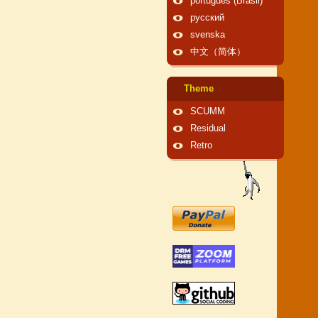
português (Brasil)
русский
svenska
中文（简体）
Theme
SCUMM
Residual
Retro