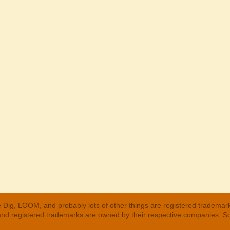
 Dig, LOOM, and probably lots of other things are registered trademar
 and registered trademarks are owned by their respective companies. S