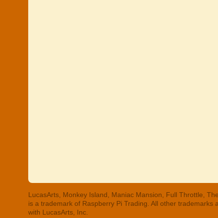
LucasArts, Monkey Island, Maniac Mansion, Full Throttle, The
is a trademark of Raspberry Pi Trading. All other trademarks
with LucasArts, Inc.