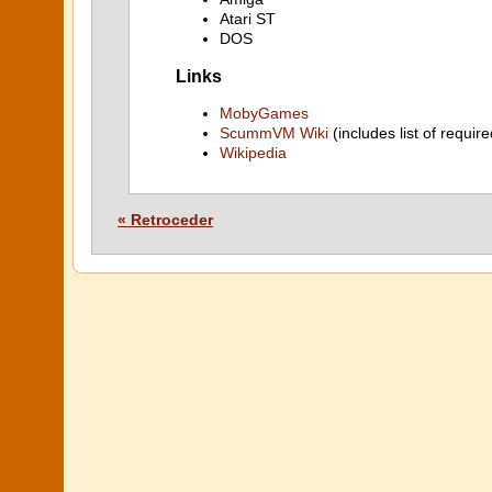
Atari ST
DOS
Links
MobyGames
ScummVM Wiki
(includes list of require
Wikipedia
« Retroceder