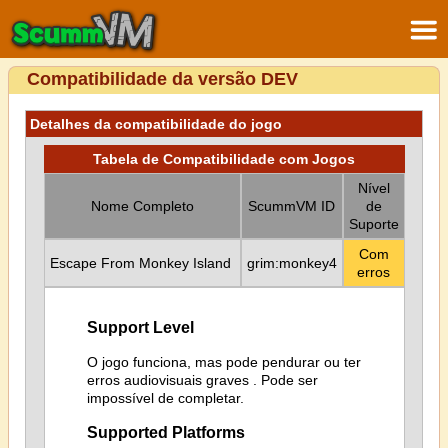
Compatibilidade da versão DEV
Detalhes da compatibilidade do jogo
Tabela de Compatibilidade com Jogos
Nível
Nome Completo
ScummVM ID
de
Suporte
Com
Escape From Monkey Island
grim:monkey4
erros
Support Level
O jogo funciona, mas pode pendurar ou ter
erros audiovisuais graves . Pode ser
impossível de completar.
Supported Platforms