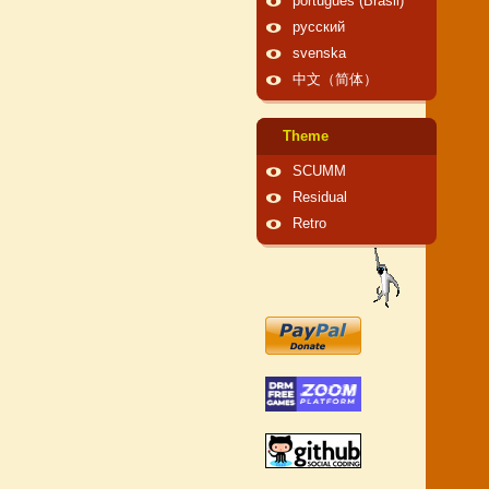
português (Brasil)
русский
svenska
中文（简体）
Theme
SCUMM
Residual
Retro