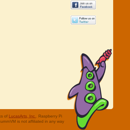
ks of
LucasArts, Inc.
. Raspberry Pi
cummVM is not affiliated in any way