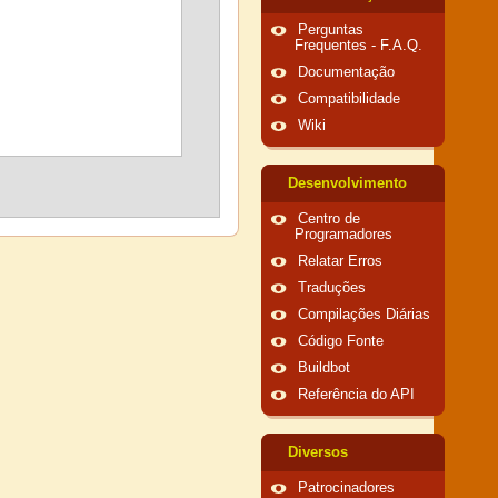
Perguntas
Frequentes - F.A.Q.
Documentação
Compatibilidade
Wiki
Desenvolvimento
Centro de
Programadores
Relatar Erros
Traduções
Compilações Diárias
Código Fonte
Buildbot
Referência do API
Diversos
Patrocinadores