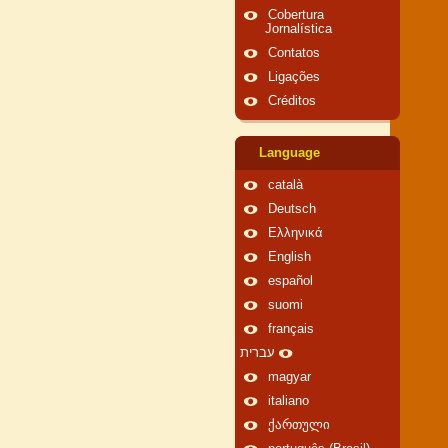
Cobertura
Jornalística
Contatos
Ligações
Créditos
Language
català
Deutsch
Ελληνικά
English
español
suomi
français
עברית
magyar
italiano
ქართული