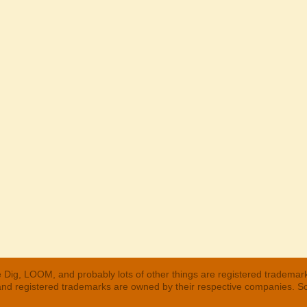
 Dig, LOOM, and probably lots of other things are registered trademar
 and registered trademarks are owned by their respective companies. S