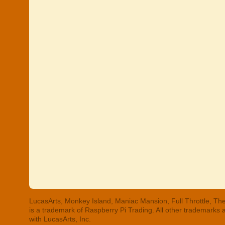
LucasArts, Monkey Island, Maniac Mansion, Full Throttle, The
is a trademark of Raspberry Pi Trading. All other trademarks
with LucasArts, Inc.