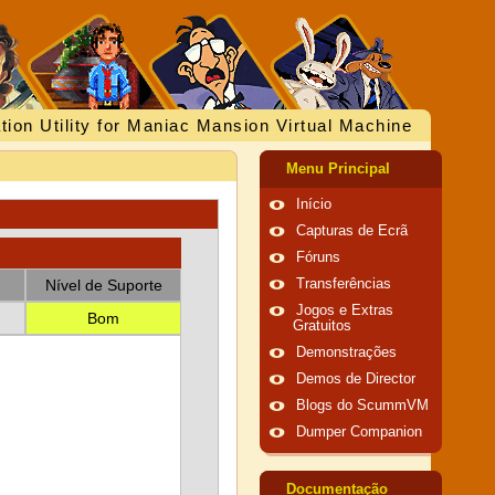
tion Utility for Maniac Mansion Virtual Machine
Menu Principal
Início
Capturas de Ecrã
Fóruns
Nível de Suporte
Transferências
Jogos e Extras
Bom
Gratuitos
Demonstrações
Demos de Director
Blogs do ScummVM
Dumper Companion
Documentação