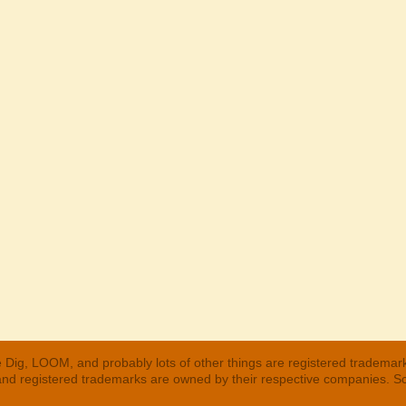
 Dig, LOOM, and probably lots of other things are registered trademar
 and registered trademarks are owned by their respective companies. S