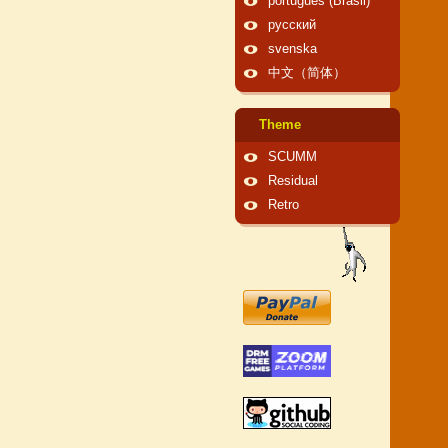
português (Brasil)
русский
svenska
中文（简体）
Theme
SCUMM
Residual
Retro