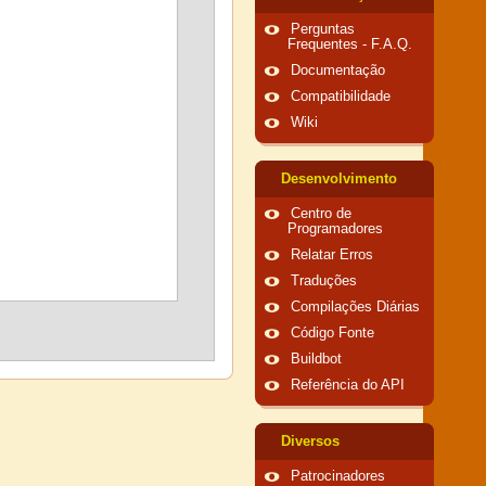
Perguntas
Frequentes - F.A.Q.
Documentação
Compatibilidade
Wiki
Desenvolvimento
Centro de
Programadores
Relatar Erros
Traduções
Compilações Diárias
Código Fonte
Buildbot
Referência do API
Diversos
Patrocinadores