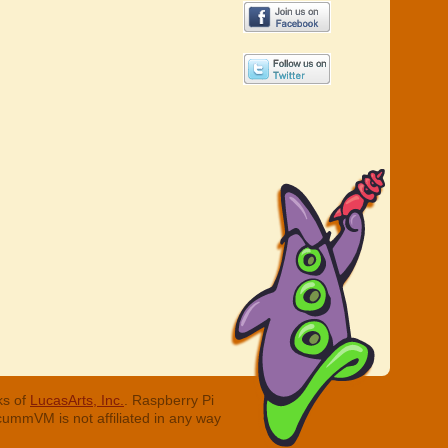
ks of
LucasArts, Inc.
. Raspberry Pi
cummVM is not affiliated in any way