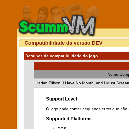
Compatibilidade da versão DEV
Detalhes da compatibilidade do jogo
Nome Comp
Harlan Ellison: I Have No Mouth, and I Must Screa
Support Level
O jogo pode conter pequenos erros que não a
Supported Platforms
DOS