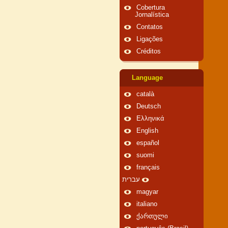
Cobertura
Jornalística
Contatos
Ligações
Créditos
Language
català
Deutsch
Ελληνικά
English
español
suomi
français
עברית
magyar
italiano
ქართული