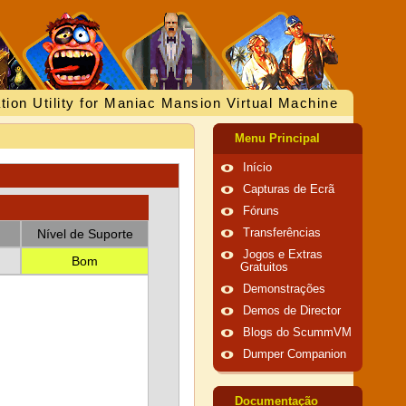
tion Utility for Maniac Mansion Virtual Machine
Menu Principal
Início
Capturas de Ecrã
Fóruns
Nível de Suporte
Transferências
Jogos e Extras
Bom
Gratuitos
Demonstrações
Demos de Director
Blogs do ScummVM
Dumper Companion
Documentação