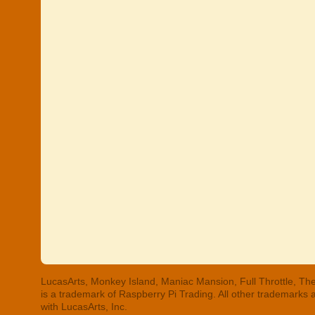
LucasArts, Monkey Island, Maniac Mansion, Full Throttle, The
is a trademark of Raspberry Pi Trading. All other trademarks
with LucasArts, Inc.