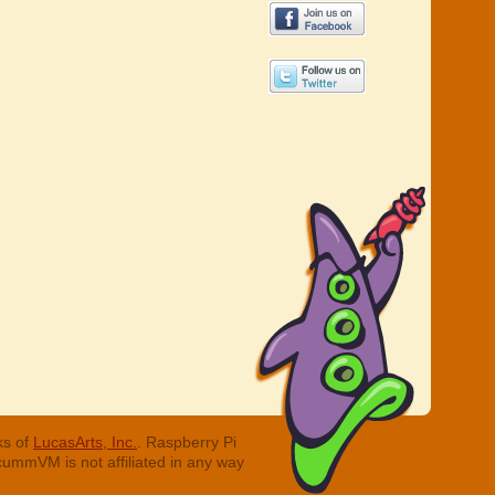
ks of
LucasArts, Inc.
. Raspberry Pi
cummVM is not affiliated in any way