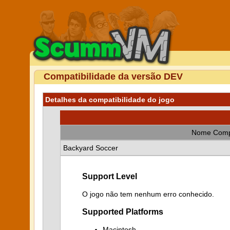
Compatibilidade da versão DEV
Detalhes da compatibilidade do jogo
Nome Comp
Backyard Soccer
Support Level
O jogo não tem nenhum erro conhecido.
Supported Platforms
Macintosh