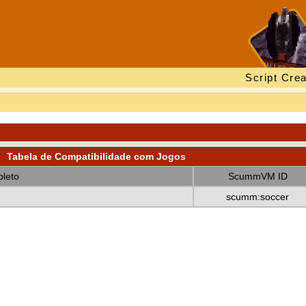
Script Crea
Tabela de Compatibilidade com Jogos
leto
ScummVM ID
scumm:soccer