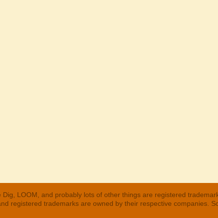
 Dig, LOOM, and probably lots of other things are registered trademar
 and registered trademarks are owned by their respective companies. S