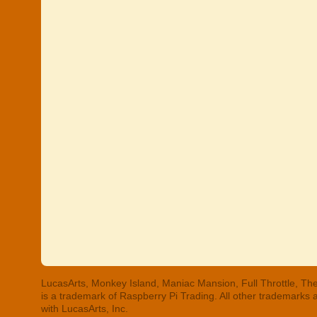
LucasArts, Monkey Island, Maniac Mansion, Full Throttle, The
is a trademark of Raspberry Pi Trading. All other trademarks
with LucasArts, Inc.