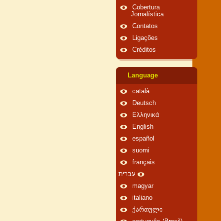
Cobertura
Jornalística
Contatos
Ligações
Créditos
Language
català
Deutsch
Ελληνικά
English
español
suomi
français
עברית
magyar
italiano
ქართული