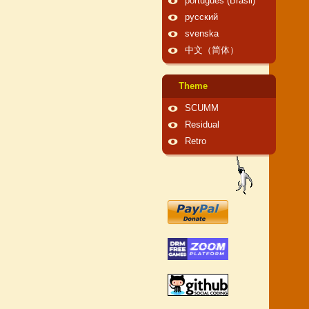
português (Brasil)
русский
svenska
中文（简体）
Theme
SCUMM
Residual
Retro