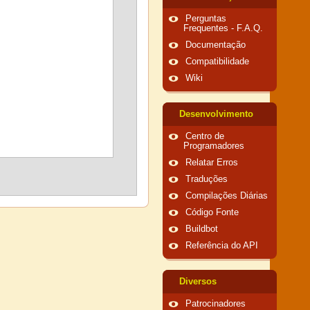
Perguntas
Frequentes - F.A.Q.
Documentação
Compatibilidade
Wiki
Desenvolvimento
Centro de
Programadores
Relatar Erros
Traduções
Compilações Diárias
Código Fonte
Buildbot
Referência do API
Diversos
Patrocinadores