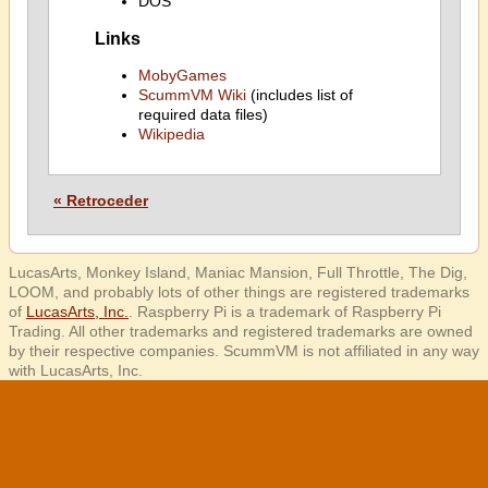
DOS
Links
MobyGames
ScummVM Wiki
(includes list of
required data files)
Wikipedia
« Retroceder
LucasArts, Monkey Island, Maniac Mansion, Full Throttle, The Dig,
LOOM, and probably lots of other things are registered trademarks
of
LucasArts, Inc.
. Raspberry Pi is a trademark of Raspberry Pi
Trading. All other trademarks and registered trademarks are owned
by their respective companies. ScummVM is not affiliated in any way
with LucasArts, Inc.