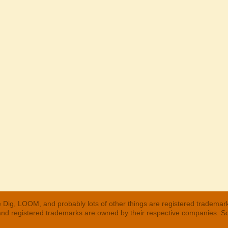
 Dig, LOOM, and probably lots of other things are registered trademar
 and registered trademarks are owned by their respective companies. S