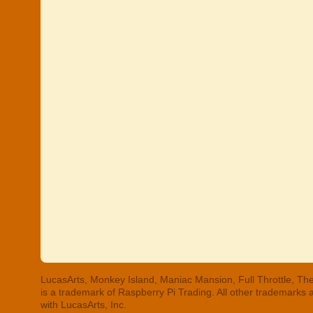
LucasArts, Monkey Island, Maniac Mansion, Full Throttle, The
is a trademark of Raspberry Pi Trading. All other trademarks
with LucasArts, Inc.