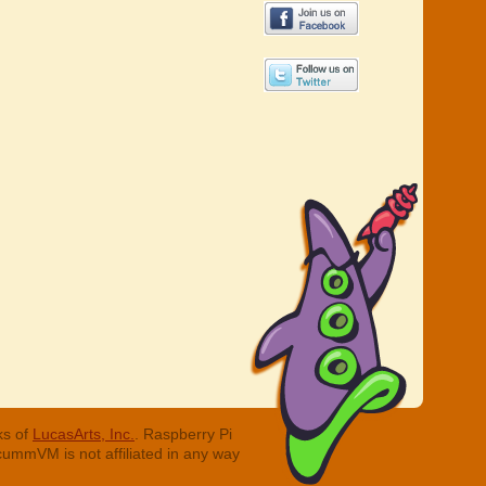
ks of
LucasArts, Inc.
. Raspberry Pi
cummVM is not affiliated in any way