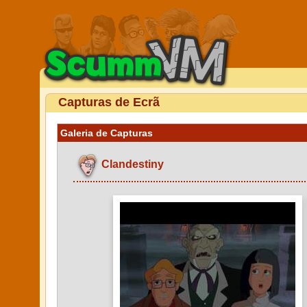
Capturas de Ecrã
Galeria de Capturas
Clandestiny