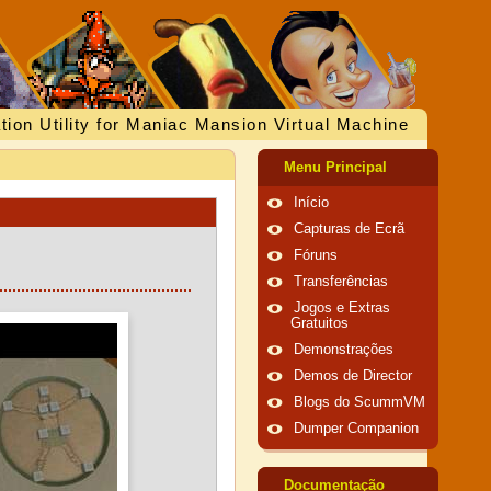
tion Utility for Maniac Mansion Virtual Machine
Menu Principal
Início
Capturas de Ecrã
Fóruns
Transferências
Jogos e Extras
Gratuitos
Demonstrações
Demos de Director
Blogs do ScummVM
Dumper Companion
Documentação