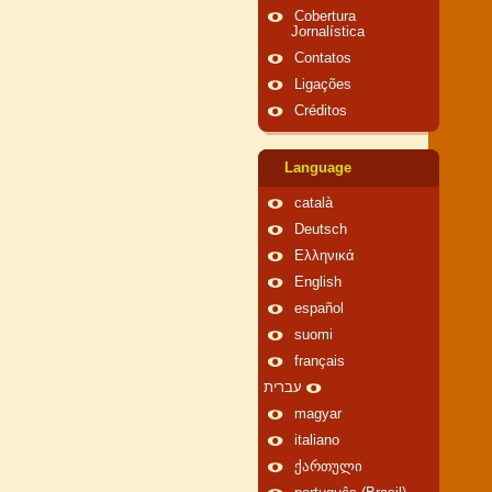
Cobertura
Jornalística
Contatos
Ligações
Créditos
Language
català
Deutsch
Ελληνικά
English
español
suomi
français
עברית
magyar
italiano
ქართული