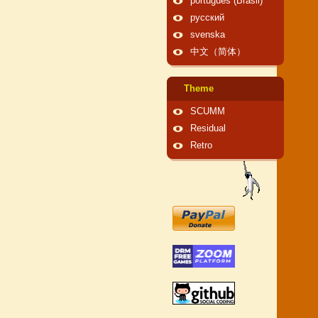
português (Brasil)
русский
svenska
中文（简体）
Theme
SCUMM
Residual
Retro