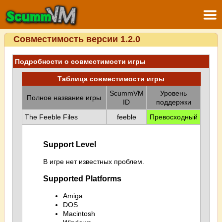
Совместимость версии 1.2.0
Подробности о совместимости игры
Таблица совместимости игры
ScummVM
Уровень
Полное название игры
ID
поддержки
The Feeble Files
feeble
Превосходный
Support Level
В игре нет известных проблем.
Supported Platforms
Amiga
DOS
Macintosh