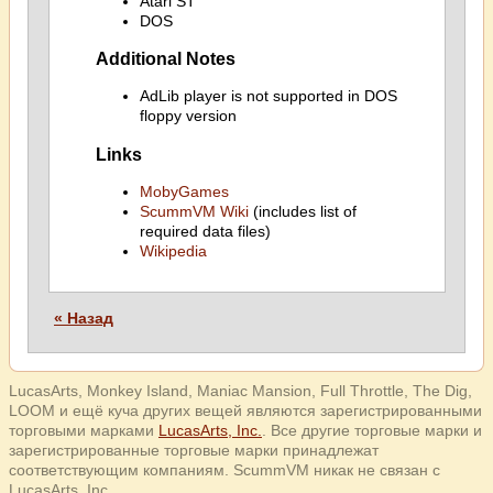
Atari ST
DOS
Additional Notes
AdLib player is not supported in DOS
floppy version
Links
MobyGames
ScummVM Wiki
(includes list of
required data files)
Wikipedia
« Назад
LucasArts, Monkey Island, Maniac Mansion, Full Throttle, The Dig,
LOOM и ещё куча других вещей являются зарегистрированными
торговыми марками
LucasArts, Inc.
. Все другие торговые марки и
зарегистрированные торговые марки принадлежат
соответствующим компаниям. ScummVM никак не связан с
LucasArts, Inc.