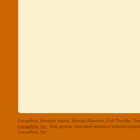
LucasArts, Monkey Island, Maniac Mansion, Full Throttle
LucasArts, Inc.
. Все другие торговые марки и зарегистри
LucasArts, Inc.