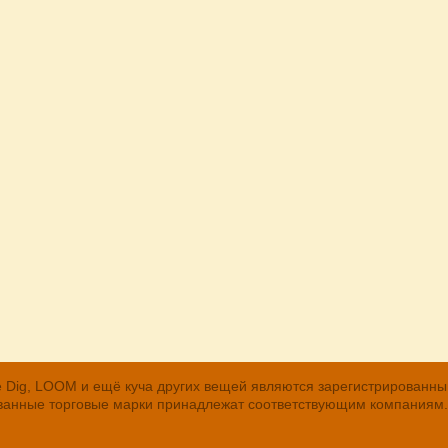
, The Dig, LOOM и ещё куча других вещей являются зарегистрирован
рованные торговые марки принадлежат соответствующим компаниям