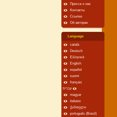
Пресса о нас
Контакты
Ссылки
Об авторах
Language
català
Deutsch
Ελληνικά
English
español
suomi
français
עברית
magyar
italiano
ქართული
português (Brasil)