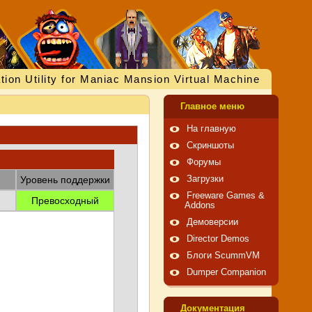
tion Utility for Maniac Mansion Virtual Machine
Главное меню
На главную
Скриншоты
Форумы
Уровень поддержки
Загрузки
Freeware Games &
Превосходный
Addons
Демоверсии
Director Demos
Блоги ScummVM
Dumper Companion
Документация