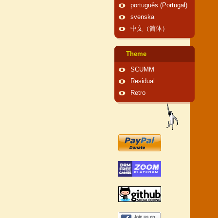
português (Portugal)
svenska
中文（简体）
Theme
SCUMM
Residual
Retro