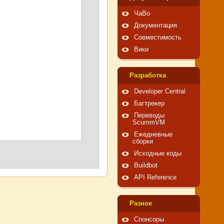
ЧаВо
Документация
Совместимость
Вики
Pазработка
Developer Central
Багтрекер
Переводы
ScummVM
Ежедневные
сборки
Исходные коды
Buildbot
API Reference
Pазное
Спонсоры