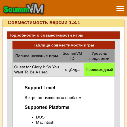
Совместимость версии 1.3.1
Подробности о совместимости игры
Таблица совместимости игры
ScummVM
Уровень
Полное название игры
ID
поддержки
Quest for Glory I: So You
qfg1vga
Превосходный
Want To Be A Hero
Support Level
В игре нет известных проблем.
Supported Platforms
DOS
Macintosh