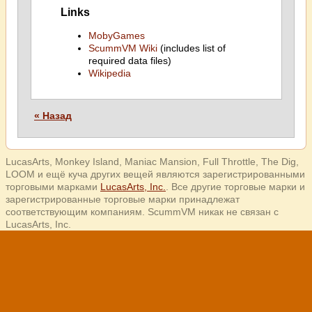
Links
MobyGames
ScummVM Wiki
(includes list of
required data files)
Wikipedia
« Назад
LucasArts, Monkey Island, Maniac Mansion, Full Throttle, The Dig,
LOOM и ещё куча других вещей являются зарегистрированными
торговыми марками
LucasArts, Inc.
. Все другие торговые марки и
зарегистрированные торговые марки принадлежат
соответствующим компаниям. ScummVM никак не связан с
LucasArts, Inc.