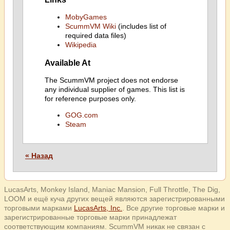
MobyGames
ScummVM Wiki
(includes list of
required data files)
Wikipedia
Available At
The ScummVM project does not endorse
any individual supplier of games. This list is
for reference purposes only.
GOG.com
Steam
« Назад
LucasArts, Monkey Island, Maniac Mansion, Full Throttle, The Dig,
LOOM и ещё куча других вещей являются зарегистрированными
торговыми марками
LucasArts, Inc.
. Все другие торговые марки и
зарегистрированные торговые марки принадлежат
соответствующим компаниям. ScummVM никак не связан с