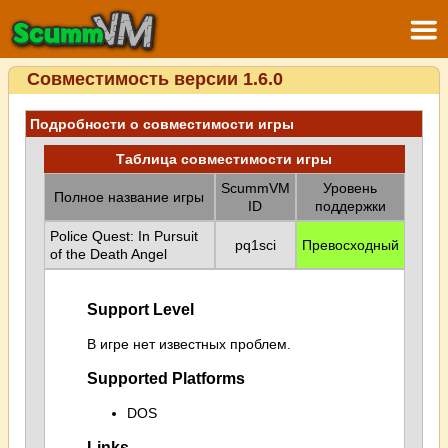
Совместимость версии 1.6.0
Подробности о совместимости игры
Таблица совместимости игры
ScummVM
Уровень
Полное название игры
ID
поддержки
Police Quest: In Pursuit
pq1sci
Превосходный
of the Death Angel
Support Level
В игре нет известных проблем.
Supported Platforms
DOS
Links