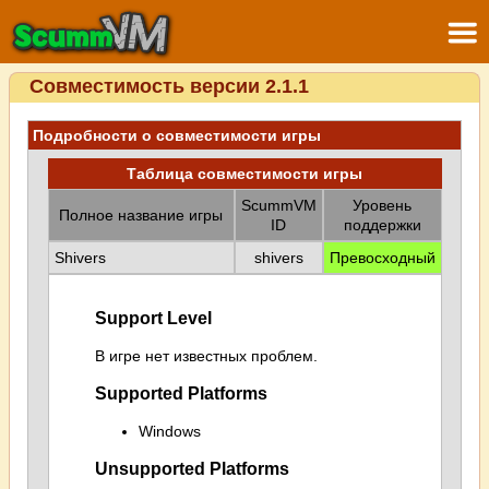
Совместимость версии 2.1.1
Подробности о совместимости игры
Таблица совместимости игры
ScummVM
Уровень
Полное название игры
ID
поддержки
Shivers
shivers
Превосходный
Support Level
В игре нет известных проблем.
Supported Platforms
Windows
Unsupported Platforms