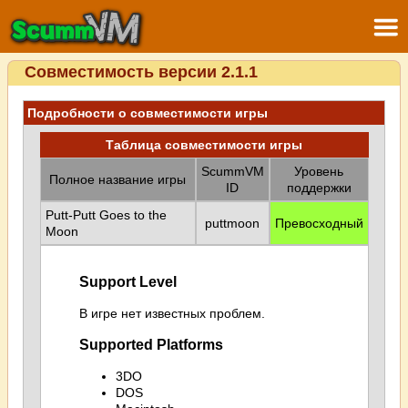
Совместимость версии 2.1.1
Подробности о совместимости игры
Таблица совместимости игры
ScummVM
Уровень
Полное название игры
ID
поддержки
Putt-Putt Goes to the
puttmoon
Превосходный
Moon
Support Level
В игре нет известных проблем.
Supported Platforms
3DO
DOS