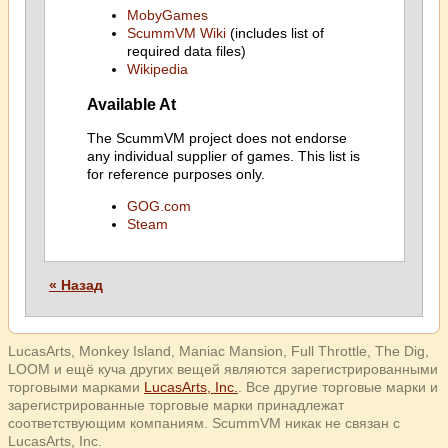
MobyGames
ScummVM Wiki
(includes list of
required data files)
Wikipedia
Available At
The ScummVM project does not endorse
any individual supplier of games. This list is
for reference purposes only.
GOG.com
Steam
« Назад
LucasArts, Monkey Island, Maniac Mansion, Full Throttle, The Dig,
LOOM и ещё куча других вещей являются зарегистрированными
торговыми марками
LucasArts, Inc.
. Все другие торговые марки и
зарегистрированные торговые марки принадлежат
соответствующим компаниям. ScummVM никак не связан с
LucasArts, Inc.