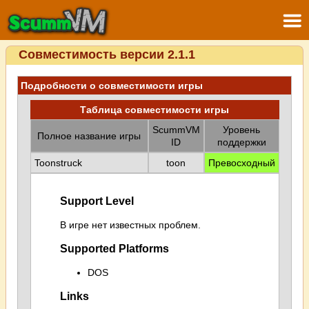
Совместимость версии 2.1.1
Подробности о совместимости игры
Таблица совместимости игры
ScummVM
Уровень
Полное название игры
ID
поддержки
Toonstruck
toon
Превосходный
Support Level
В игре нет известных проблем.
Supported Platforms
DOS
Links