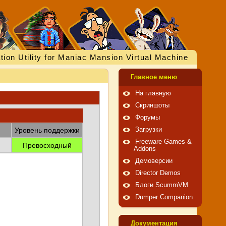
tion Utility for Maniac Mansion Virtual Machine
Главное меню
На главную
Скриншоты
Форумы
Уровень поддержки
Загрузки
Freeware Games &
Превосходный
Addons
Демоверсии
Director Demos
Блоги ScummVM
Dumper Companion
Документация