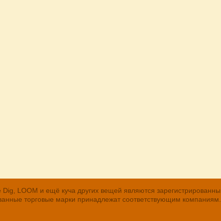
, The Dig, LOOM и ещё куча других вещей являются зарегистрирован
рованные торговые марки принадлежат соответствующим компаниям