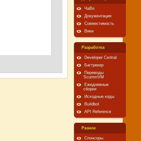
ЧаВо
Документация
Совместимость
Вики
Pазработка
Developer Central
Багтрекер
Переводы
ScummVM
Ежедневные
сборки
Исходные коды
Buildbot
API Reference
Pазное
Спонсоры