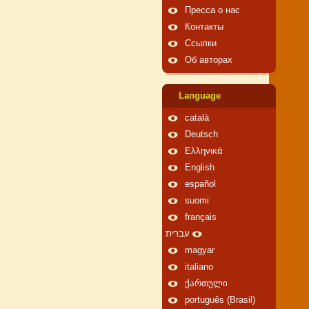
Пресса о нас
Контакты
Ссылки
Об авторах
Language
català
Deutsch
Ελληνικά
English
español
suomi
français
עברית
magyar
italiano
ქართული
português (Brasil)