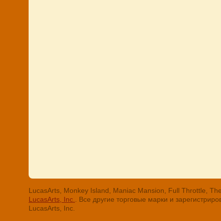
LucasArts, Monkey Island, Maniac Mansion, Full Throttle
LucasArts, Inc.
. Все другие торговые марки и зарегистри
LucasArts, Inc.