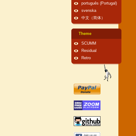
português (Portugal)
svenska
中文（简体）
Theme
SCUMM
Residual
Retro