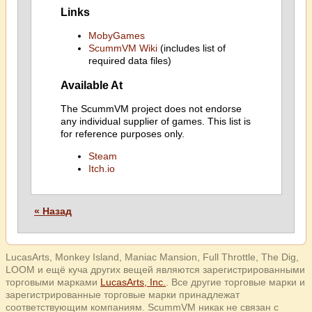
Links
MobyGames
ScummVM Wiki
(includes list of
required data files)
Available At
The ScummVM project does not endorse
any individual supplier of games. This list is
for reference purposes only.
Steam
Itch.io
« Назад
LucasArts, Monkey Island, Maniac Mansion, Full Throttle, The Dig,
LOOM и ещё куча других вещей являются зарегистрированными
торговыми марками
LucasArts, Inc.
. Все другие торговые марки и
зарегистрированные торговые марки принадлежат
соответствующим компаниям. ScummVM никак не связан с