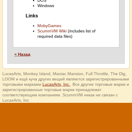
DOS
Windows
Links
MobyGames
ScummVM Wiki
(includes list of
required data files)
« Назад
LucasArts, Monkey Island, Maniac Mansion, Full Throttle, The Dig,
LOOM и ещё куча других вещей являются зарегистрированными
торговыми марками
LucasArts, Inc.
. Все другие торговые марки и
зарегистрированные торговые марки принадлежат
соответствующим компаниям. ScummVM никак не связан с
LucasArts, Inc.