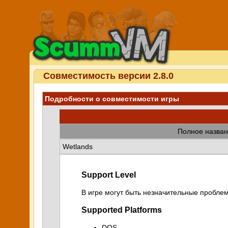
Совместимость версии 2.8.0
Подробности о совместимости игры
Полное назван
Wetlands
Support Level
В игре могут быть незначительные проблем
Supported Platforms
DOS