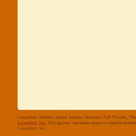
LucasArts, Monkey Island, Maniac Mansion, Full Throttle
LucasArts, Inc.
. Все другие торговые марки и зарегистри
LucasArts, Inc.