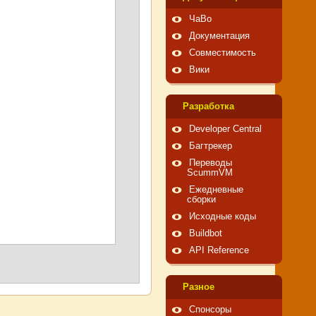
ЧаВо
Документация
Совместимость
Вики
Pазработка
Developer Central
Багтрекер
Переводы
ScummVM
Ежедневные
сборки
Исходные коды
Buildbot
API Reference
Pазное
Спонсоры