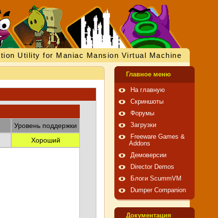
tion Utility for Maniac Mansion Virtual Machine
Главное меню
На главную
Скриншоты
Форумы
Уровень поддержки
Загрузки
Freeware Games &
Хороший
Addons
Демоверсии
Director Demos
Блоги ScummVM
Dumper Companion
Документация