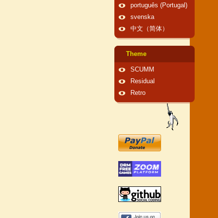
português (Portugal)
svenska
中文（简体）
Theme
SCUMM
Residual
Retro