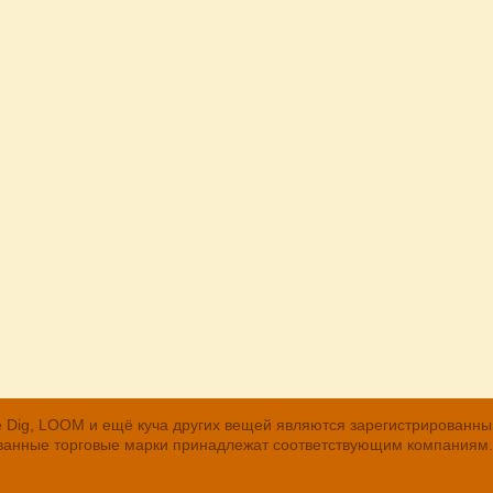
, The Dig, LOOM и ещё куча других вещей являются зарегистрирован
рованные торговые марки принадлежат соответствующим компаниям