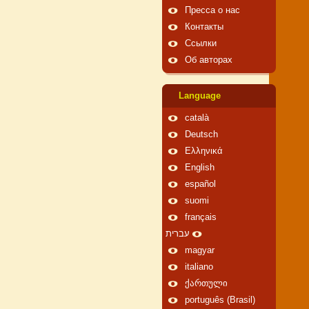
Пресса о нас
Контакты
Ссылки
Об авторах
Language
català
Deutsch
Ελληνικά
English
español
suomi
français
עברית
magyar
italiano
ქართული
português (Brasil)